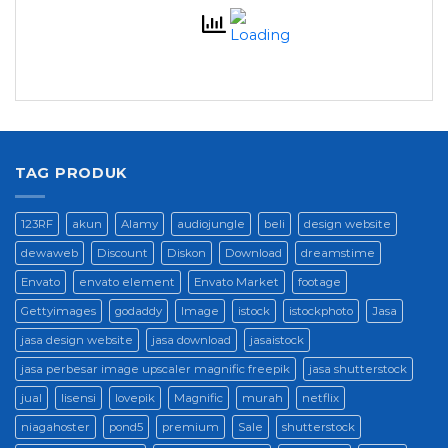
TAG PRODUK
123RF
akun
Alamy
audiojungle
beli
design website
dewaweb
Discount
Diskon
Download
dreamstime
Envato
envato element
Envato Market
footage
Gettyimages
godaddy
Image
istock
istockphoto
Jasa
jasa design website
jasa download
jasaistock
jasa perbesar image upscaler magnific freepik
jasa shutterstock
jual
lisensi
lovepik
Magnific
murah
netflix
niagahoster
pond5
premium
Sale
shutterstock